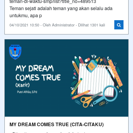
teman-di-waktu-smp/list?title_no=489513
Teman sejati adalah teman yang akan selalu ada
untukmu, apa p
04/10/2021 10:50 - Oleh Administrator - Dilihat 1301 kali
MY DREAM COMES TRUE (CITA-CITAKU)