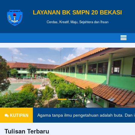
LAYANAN BK SMPN 20 BEKASI
Cerdas, Kreatif, Maju, Sejahtera dan Ihsan
KUTIPAN
ri ini.
Anonim
Agama tanpa ilmu pengetahuan adalah buta. Dan
Tulisan Terbaru